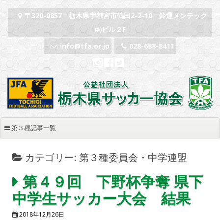
コンテンツへスキップ
〒320-0857 栃木県宇都宮市鶴田2-2-10 鈴運メンテック
㈱ビル２F
info@tfa.or.jp
028-688-8411
第３種記事一覧
カテゴリー: 第３種委員会・中学連盟
第４９回 下野杯争奪 県下
中学生サッカー大会 結果
2018年12月26日