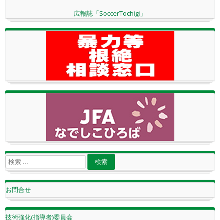
広報誌「SoccerTochigi」
お問合せ
技術強化(指導者)委員会