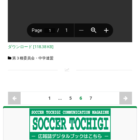
ダウンロード [118.38 KB]
第３種委員会・中学連盟
1
…
5
6
7