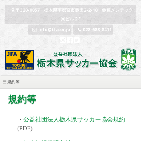
コンテンツへスキップ
〒320-0857 栃木県宇都宮市鶴田2-2-10 鈴運メンテック
㈱ビル２F
info@tfa.or.jp
028-688-8411
規約等
規約等
・
公益社団法人栃木県サッカー協会規約
(PDF)