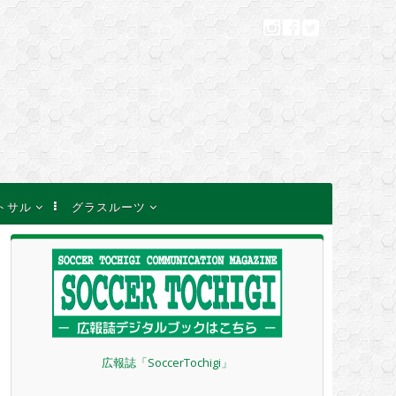
トサル
グラスルーツ
一覧
フェスティバルのご案
内
等のお知らせ
キッズリーダー講習会
のご案内
結果速報
巡回指導について
その他のお知らせ
２４年度 定期総会
広報誌「SoccerTochigi」