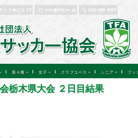
ンテック㈱ビル２F
info@tfa.or.jp
028-688-8411
第４種
女子
クラブユース
シニア
フッ
覧
記事一覧
記事一覧
連盟公式サイト
記事一覧
記事
会栃木県大会 ２日目結果
のお知らせ
大会等のお知らせ
大会等のお知らせ
記事一覧
大会等のお知らせ
大会
果速報
試合結果速報
試合結果速報
試合結果速報
試合結果速報
試合
決算
２０