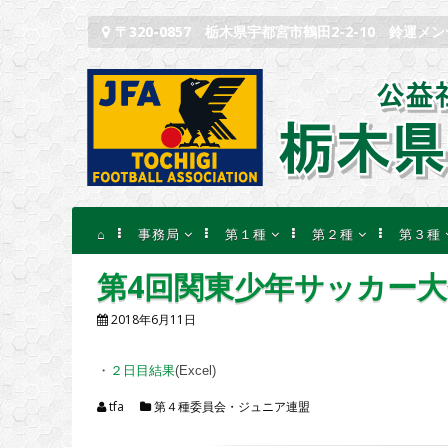
コンテンツへスキップ
〒320-0857 栃木県宇都宮市鶴田2-2-10 鈴運メ
⌂
事務局
第１種
第２種
第３種
記事一覧
記事一覧
記事一覧
記事一
第4回関東少年サッカー大
協会概要
大会等のお知らせ
大会等のお知らせ
大会等
2018年6月11日
役員組織
試合結果速報
試合結果速報
試合結
賛助会員
・
２日目結果
(Excel)
定款
tfa
第４種委員会・ジュニア連盟
規約等