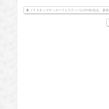
理念･ビジョン･バリュ
ー
ＪＦＡキッズサッカーフェスティバル2018in丸山 参
ミッションファイル
アクションプラン
総会資料
スポーツガバナンスコ
ード