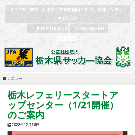
コンテンツへスキップ
〒320-0857 栃木県宇都宮市鶴田2-2-10 鈴運メンテック
㈱ビル２F
info@tfa.or.jp
028-688-8411
メニュー
栃木レフェリースタートア
ップセンター（1/21開催）
のご案内
2022年12月16日