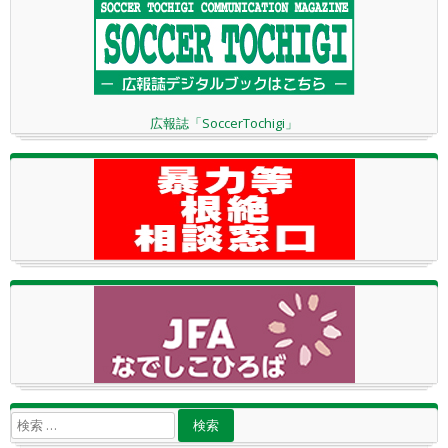
広報誌「SoccerTochigi」