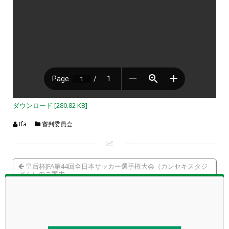
ダウンロード [280.82 KB]
tfa
審判委員会
皇后杯JFA第44回全日本サッカー選手権大会（カンセキスタジ
アム）のご案内
40回栃木県U-11サッカー選手権大会「JA全農杯の部・U-11大
会」の組合せについて