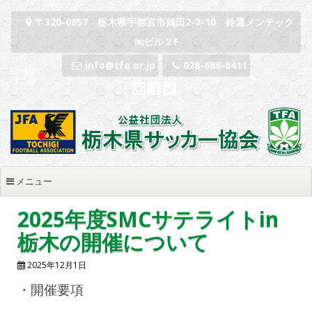
コンテンツへスキップ
〒320-0857 栃木県宇都宮市鶴田2-2-10 鈴運メンテック
㈱ビル２F
info@tfa.or.jp
028-688-8411
メニュー
2025年度SMCサテライトin
栃木の開催について
2025年12月1日
・開催要項