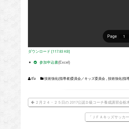
ダウンロード [117.83 KB]
参加申込書
(Excel)
tfa
技術強化(指導者)委員会／キッズ委員会
,
技術強化(指
２月２４・２５日の 2017公認Ｄ級コーチ養成講習会栃
「ＪＦＡキッズサッカーフ