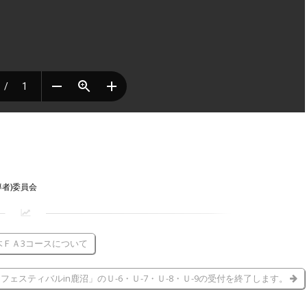
導者)委員会
木ＦＡ3コースについて
ェスティバルin鹿沼」のＵ-6・Ｕ-7・Ｕ-8・Ｕ-9の受付を終了します。