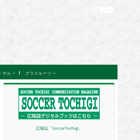
トサル
グラスルーツ
一覧
フェスティバルのご案
内
等のお知らせ
キッズリーダー講習会
のご案内
結果速報
巡回指導について
その他のお知らせ
２４年度 定期総会
広報誌「SoccerTochigi」