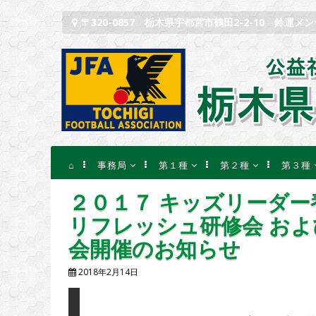
コンテンツへスキップ
〒320-0857 栃木県宇都宮市鶴田2-2-10 鈴運メ
⌂
事務局
第１種
第２種
第３種
記事一覧
記事一覧
記事一覧
記事一
２０１７ キッズリーダー
協会概要
大会等のお知らせ
大会等のお知らせ
大会等
リフレッシュ研修会 およ
役員組織
試合結果速報
試合結果速報
試合結
会開催のお知らせ
賛助会員
2018年2月14日
定款
規約等