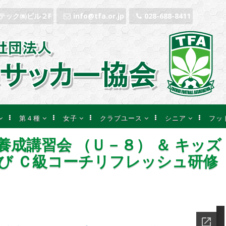
ンテック㈱ビル２F
info@tfa.or.jp
028-688-8411
第４種
女子
クラブユース
シニア
フッ
覧
記事一覧
記事一覧
連盟公式サイト
記事一覧
記事
養成講習会 （Ｕ－８） ＆ キッズ
のお知らせ
大会等のお知らせ
大会等のお知らせ
記事一覧
大会等のお知らせ
大会
び Ｃ級コーチリフレッシュ研修
果速報
試合結果速報
試合結果速報
試合結果速報
試合結果速報
試合
決算
２０